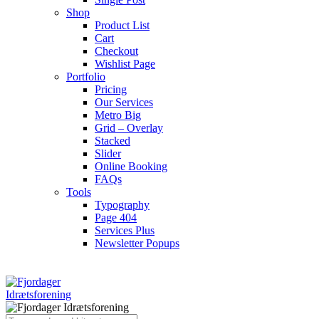
Shop
Product List
Cart
Checkout
Wishlist Page
Portfolio
Pricing
Our Services
Metro Big
Grid – Overlay
Stacked
Slider
Online Booking
FAQs
Tools
Typography
Page 404
Services Plus
Newsletter Popups