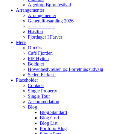
Agedrup Børnefestival
Arrangementer
Arrangementer
Generalforsamling 2026
– – – – – – – –
Høstfest
Fjordager I Farver
Mere
Om Os
Café Fjorden
FIF Hytten
Boldøjet
Hovedbestyrelsen og Forretningsudvalg
Seden Kirkesti
Placeholder
Contacts
Single Property
Single Tour
Accommodation
Blog
Blog Standard
Blog Grid
Blog List
Portfolio Blog
Single Post