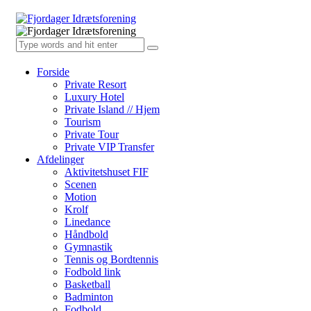
Forside
Private Resort
Luxury Hotel
Private Island // Hjem
Tourism
Private Tour
Private VIP Transfer
Afdelinger
Aktivitetshuset FIF
Scenen
Motion
Krolf
Linedance
Håndbold
Gymnastik
Tennis og Bordtennis
Fodbold link
Basketball
Badminton
Fodbold