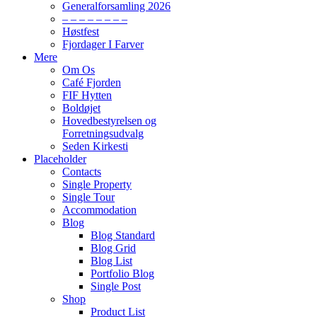
Generalforsamling 2026
– – – – – – – –
Høstfest
Fjordager I Farver
Mere
Om Os
Café Fjorden
FIF Hytten
Boldøjet
Hovedbestyrelsen og
Forretningsudvalg
Seden Kirkesti
Placeholder
Contacts
Single Property
Single Tour
Accommodation
Blog
Blog Standard
Blog Grid
Blog List
Portfolio Blog
Single Post
Shop
Product List