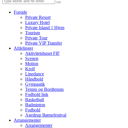
Forside
Private Resort
Luxury Hotel
Private Island // Hjem
Tourism
Private Tour
Private VIP Transfer
Afdelinger
Aktivitetshuset FIF
Scenen
Motion
Krolf
Linedance
Håndbold
Gymnastik
Tennis og Bordtennis
Fodbold link
Basketball
Badminton
Fodbold
Agedrup Børnefestival
Arrangementer
Arrangementer