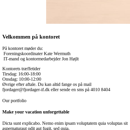
Velkommen på kontoret
På kontoret møder du:
Foreningskoordinater Kate Wermuth
IT-mand og kontormedarbejder Jon Højlt
Kontorets træffetider
Tirsdag: 16:00-18:00
Onsdag: 10:00-12:00
Øvrige efter aftale. Du kan altid fange os på mail
fjordager@fjordager-if.dk eller sende en sms på 4010 8404
Our portfolio
Make your vacation unforgettable
Dicta sunt explicabo. Nemo enim ipsam voluptatem quia voluptas sit
aspernaturaut odit aut fugit, sed quia.