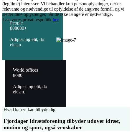
(legitime) interesser. Vi behandler kun personoplysninger, der er
relevante og nødvendige til opfyldelse af de angivne formål, og vi
sletter dine oplysninger, når de ikke længere er nødvendige.
Læs vores privatlivspolitik
her
People
8
0
8
0
8
0
+
Adipiscing elit, do
eiusm.
World offices
8
0
8
0
Adipiscing elit, do
eiusm.
Hvad kan vi kan tilbyde dig
Fjordager Idrætsforening tilbyder udover idræt,
motion og sport, også
venskaber