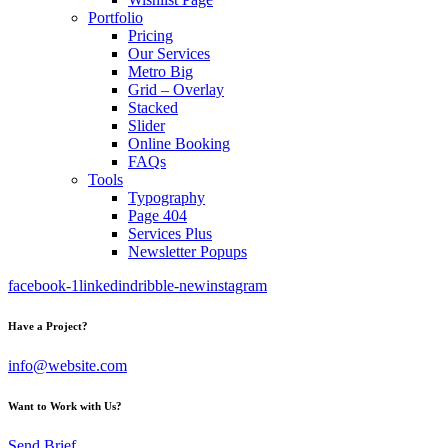
Portfolio
Pricing
Our Services
Metro Big
Grid – Overlay
Stacked
Slider
Online Booking
FAQs
Tools
Typography
Page 404
Services Plus
Newsletter Popups
facebook-1
linkedin
dribble-new
instagram
Have a Project?
info@website.com
Want to Work with Us?
Send Brief