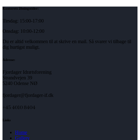
Kontorets åbningstider:
Tirsdag: 15:00-17:00
Onsdag: 10:00-12:00
Du er altid velkommen til at skrive en mail. Så svarer vi tilbage til
dig hurtigst muligt.
Adresse:
Fjordager Idrætsforening
Strandvejen 39
5240 Odense NØ
fjordager@fjordager-if.dk
+45 4010 8404
Links
Home
Gallery