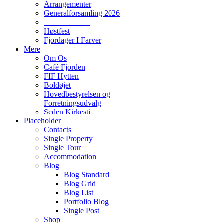
Arrangementer
Generalforsamling 2026
– – – – – – – –
Høstfest
Fjordager I Farver
Mere
Om Os
Café Fjorden
FIF Hytten
Boldøjet
Hovedbestyrelsen og
Forretningsudvalg
Seden Kirkesti
Placeholder
Contacts
Single Property
Single Tour
Accommodation
Blog
Blog Standard
Blog Grid
Blog List
Portfolio Blog
Single Post
Shop