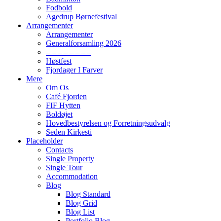
Fodbold
Agedrup Børnefestival
Arrangementer
Arrangementer
Generalforsamling 2026
– – – – – – – –
Høstfest
Fjordager I Farver
Mere
Om Os
Café Fjorden
FIF Hytten
Boldøjet
Hovedbestyrelsen og Forretningsudvalg
Seden Kirkesti
Placeholder
Contacts
Single Property
Single Tour
Accommodation
Blog
Blog Standard
Blog Grid
Blog List
Portfolio Blog