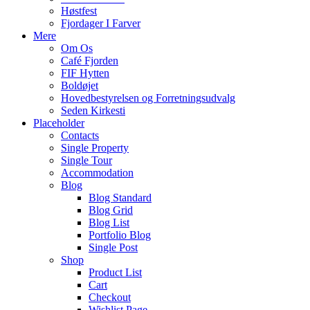
Høstfest
Fjordager I Farver
Mere
Om Os
Café Fjorden
FIF Hytten
Boldøjet
Hovedbestyrelsen og Forretningsudvalg
Seden Kirkesti
Placeholder
Contacts
Single Property
Single Tour
Accommodation
Blog
Blog Standard
Blog Grid
Blog List
Portfolio Blog
Single Post
Shop
Product List
Cart
Checkout
Wishlist Page