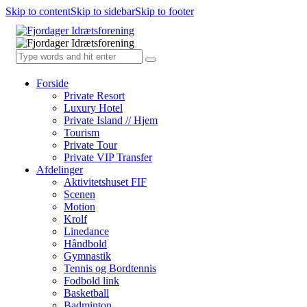
Skip to content
Skip to sidebar
Skip to footer
Forside
Private Resort
Luxury Hotel
Private Island // Hjem
Tourism
Private Tour
Private VIP Transfer
Afdelinger
Aktivitetshuset FIF
Scenen
Motion
Krolf
Linedance
Håndbold
Gymnastik
Tennis og Bordtennis
Fodbold link
Basketball
Badminton