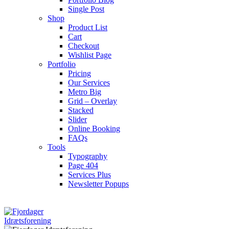
Single Post
Shop
Product List
Cart
Checkout
Wishlist Page
Portfolio
Pricing
Our Services
Metro Big
Grid – Overlay
Stacked
Slider
Online Booking
FAQs
Tools
Typography
Page 404
Services Plus
Newsletter Popups