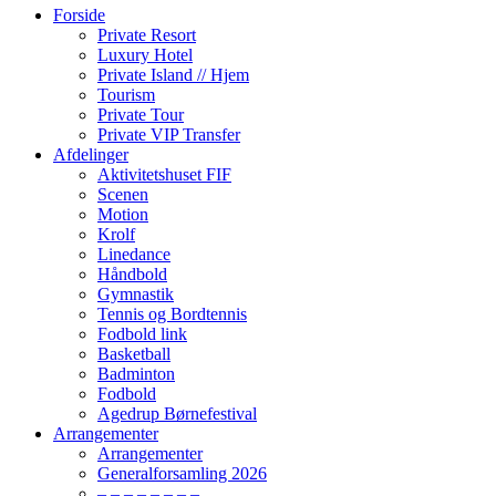
Forside
Private Resort
Luxury Hotel
Private Island // Hjem
Tourism
Private Tour
Private VIP Transfer
Afdelinger
Aktivitetshuset FIF
Scenen
Motion
Krolf
Linedance
Håndbold
Gymnastik
Tennis og Bordtennis
Fodbold link
Basketball
Badminton
Fodbold
Agedrup Børnefestival
Arrangementer
Arrangementer
Generalforsamling 2026
– – – – – – – –