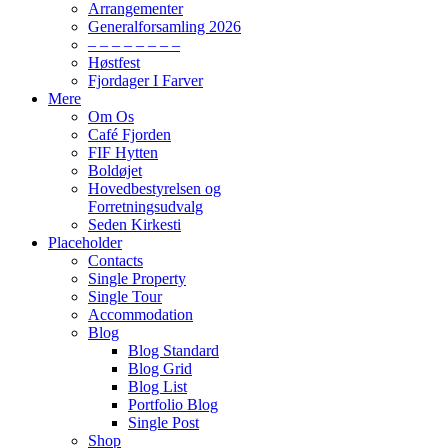
Arrangementer
Generalforsamling 2026
– – – – – – – –
Høstfest
Fjordager I Farver
Mere
Om Os
Café Fjorden
FIF Hytten
Boldøjet
Hovedbestyrelsen og
Forretningsudvalg
Seden Kirkesti
Placeholder
Contacts
Single Property
Single Tour
Accommodation
Blog
Blog Standard
Blog Grid
Blog List
Portfolio Blog
Single Post
Shop