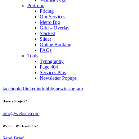
Portfolio
Pricing
Our Services
Metro Big
Grid – Overlay
Stacked
Slider
Online Booking
FAQs
Tools
Typography
Page 404
Services Plus
Newsletter Popups
facebook-1
linkedin
dribble-new
instagram
Have a Project?
info@website.com
Want to Work with Us?
Send Brief