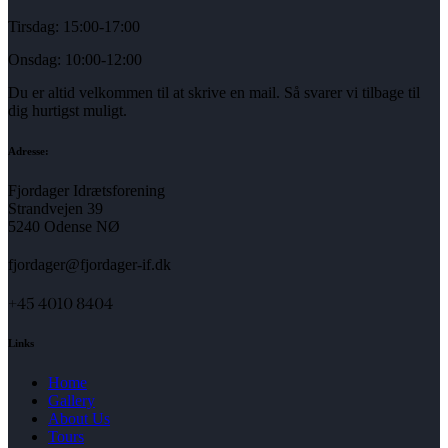
Tirsdag: 15:00-17:00
Onsdag: 10:00-12:00
Du er altid velkommen til at skrive en mail. Så svarer vi tilbage til
dig hurtigst muligt.
Adresse:
Fjordager Idrætsforening
Strandvejen 39
5240 Odense NØ
fjordager@fjordager-if.dk
+45 4010 8404
Links
Home
Gallery
About Us
Tours