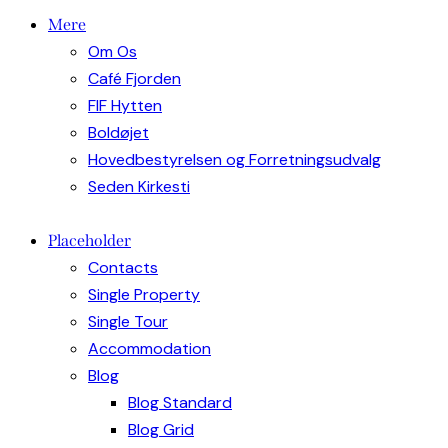
Mere
Om Os
Café Fjorden
FIF Hytten
Boldøjet
Hovedbestyrelsen og Forretningsudvalg
Seden Kirkesti
Placeholder
Contacts
Single Property
Single Tour
Accommodation
Blog
Blog Standard
Blog Grid