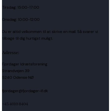
Tirsdag: 15:00-17:00
Onsdag: 10:00-12:00
Du er altid velkommen til at skrive en mail. Så svarer vi
tilbage til dig hurtigst muligt.
Adresse:
Fjordager Idrætsforening
Strandvejen 39
5240 Odense NØ
fjordager@fjordager-if.dk
+45 4010 8404